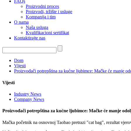
FAQs
Proizvodni proces
Proizvodi, tržište i usluge
Kompanija i tim
O nama
Naša usluga
Kvalifikacioni sertifikat
Kontaktirajte nas
Dom
Vijesti
Proizvođači potrepština za kućne ljubimce: Mačke će manje odol
Vijesti
Industry News
Company News
Proizvođači potrepština za kućne ljubimce: Mačke će manje odolje
Mačka početnik na osnovnoj Taobao pretrazi "cat bag", rezultat vjerov