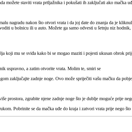
ada možete staviti vrata prtljažnika i pokušati ih zaključati ako mačka 
alu nagradu nakon što otvori vrata i da joj date do znanja da je klikn
oditi u bolnicu ili u auto. Možete ga samo odvesti u šetnju niz hodnik, il
lja koji mu se sviđa kako bi se mogao maziti i pojesti ukusan obrok prij
k uspravno, a zatim otvorite vrata. Molim te, smiri se
gom zaključajte zadnje noge. Ovo može spriječiti vašu mačku da pobjeg
e prostora, zgrabite njene zadnje noge što je dublje moguće prije nego š
kom. Pobrinite se da mačka uđe do kraja i zatvori vrata prije nego što 