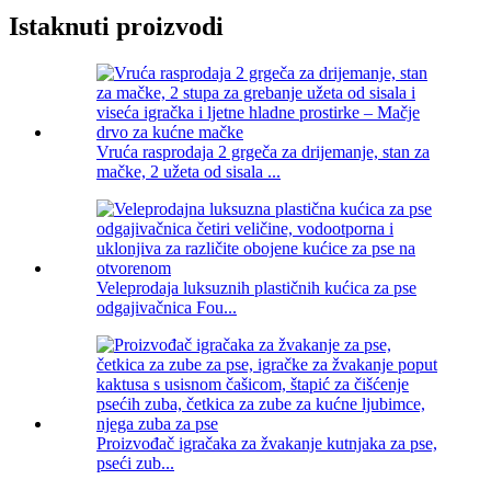
Istaknuti proizvodi
Vruća rasprodaja 2 grgeča za drijemanje, stan za
mačke, 2 užeta od sisala ...
Veleprodaja luksuznih plastičnih kućica za pse
odgajivačnica Fou...
Proizvođač igračaka za žvakanje kutnjaka za pse,
pseći zub...