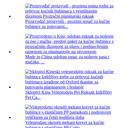
Proizvođač proizvodi - prozirni nosač za kućne
ljubimce za putovanja...
Made in-China udoban ranac za nošenje pasa i
mačaka, ...
Sklopivi Kina Veleprodaja Pet Ruksak Izdržljivi
Pet Ca...
Veleprodaja okrugli mekani krevet za kućne
ljubimce s elastičnim PP Cotto...