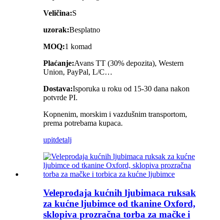
Veličina:
S
uzorak:
Besplatno
MOQ:
1 komad
Plaćanje:
Avans TT (30% depozita), Western
Union, PayPal, L/C…
Dostava:
Isporuka u roku od 15-30 dana nakon
potvrde PI.
Kopnenim, morskim i vazdušnim transportom,
prema potrebama kupaca.
upit
detalj
Veleprodaja kućnih ljubimaca ruksak
za kućne ljubimce od tkanine Oxford,
sklopiva prozračna torba za mačke i