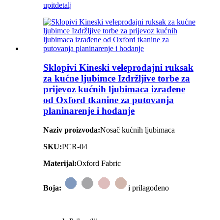
upit
detalj
Sklopivi Kineski veleprodajni ruksak
za kućne ljubimce Izdržljive torbe za
prijevoz kućnih ljubimaca izrađene
od Oxford tkanine za putovanja
planinarenje i hodanje
Naziv proizvoda:
Nosač kućnih ljubimaca
SKU:
PCR-04
Materijal:
Oxford Fabric
Boja:
i prilagođeno