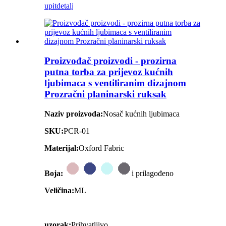
upit
detalj
Proizvođač proizvodi - prozirna
putna torba za prijevoz kućnih
ljubimaca s ventiliranim dizajnom
Prozračni planinarski ruksak
Naziv proizvoda:
Nosač kućnih ljubimaca
SKU:
PCR-01
Materijal:
Oxford Fabric
Boja:
i prilagođeno
Veličina:
ML
uzorak:
Prihvatljivo