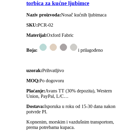
torbica za kućne ljubimce
Naziv proizvoda:
Nosač kućnih ljubimaca
SKU:
PCR-02
Materijal:
Oxford Fabric
Boja:
i prilagođeno
uzorak:
Prihvatljivo
MOQ:
Po dogovoru
Plaćanje:
Avans TT (30% depozita), Western
Union, PayPal, L/C…
Dostava:
Isporuka u roku od 15-30 dana nakon
potvrde PI.
Kopnenim, morskim i vazdušnim transportom,
prema potrebama kupaca.