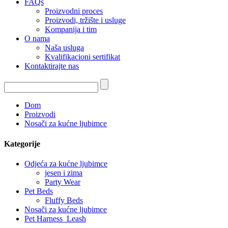
FAQs
Proizvodni proces
Proizvodi, tržište i usluge
Kompanija i tim
O nama
Naša usluga
Kvalifikacioni sertifikat
Kontaktirajte nas
Dom
Proizvodi
Nosači za kućne ljubimce
Kategorije
Odjeća za kućne ljubimce
jesen i zima
Party Wear
Pet Beds
Fluffy Beds
Nosači za kućne ljubimce
Pet Harness_Leash