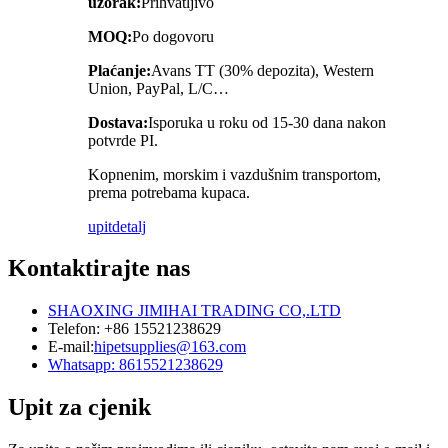
uzorak:
Prihvatljivo
MOQ:
Po dogovoru
Plaćanje:
Avans TT (30% depozita), Western
Union, PayPal, L/C…
Dostava:
Isporuka u roku od 15-30 dana nakon
potvrde PI.
Kopnenim, morskim i vazdušnim transportom,
prema potrebama kupaca.
upit
detalj
Kontaktirajte nas
SHAOXING JIMIHAI TRADING CO,.LTD
Telefon: +86 15521238629
E-mail:
hipetsupplies@163.com
Whatsapp: 8615521238629
Upit za cjenik