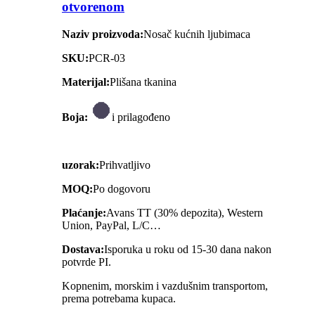
otvorenom
Naziv proizvoda:
Nosač kućnih ljubimaca
SKU:
PCR-03
Materijal:
Plišana tkanina
Boja:
i prilagođeno
uzorak:
Prihvatljivo
MOQ:
Po dogovoru
Plaćanje:
Avans TT (30% depozita), Western
Union, PayPal, L/C…
Dostava:
Isporuka u roku od 15-30 dana nakon
potvrde PI.
Kopnenim, morskim i vazdušnim transportom,
prema potrebama kupaca.