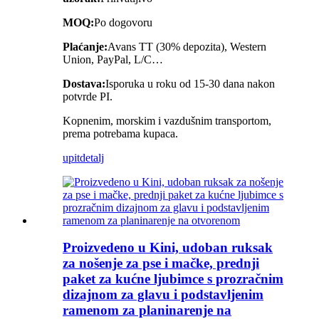
MOQ:
Po dogovoru
Plaćanje:
Avans TT (30% depozita), Western
Union, PayPal, L/C…
Dostava:
Isporuka u roku od 15-30 dana nakon
potvrde PI.
Kopnenim, morskim i vazdušnim transportom,
prema potrebama kupaca.
upit
detalj
Proizvedeno u Kini, udoban ruksak
za nošenje za pse i mačke, prednji
paket za kućne ljubimce s prozračnim
dizajnom za glavu i podstavljenim
ramenom za planinarenje na