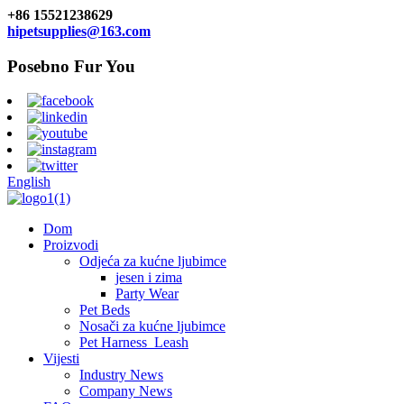
+86 15521238629
hipetsupplies@163.com
Posebno Fur You
English
Dom
Proizvodi
Odjeća za kućne ljubimce
jesen i zima
Party Wear
Pet Beds
Nosači za kućne ljubimce
Pet Harness_Leash
Vijesti
Industry News
Company News