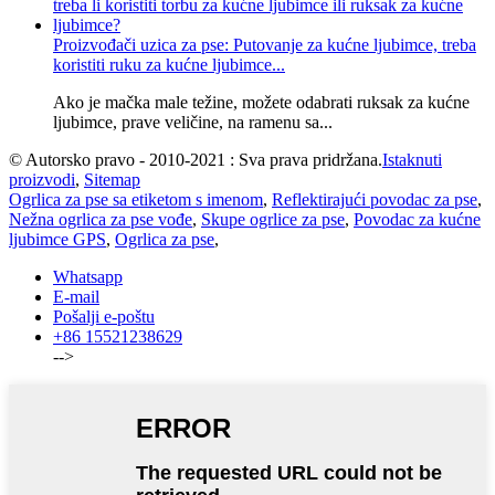
Proizvođači uzica za pse: Putovanje za kućne ljubimce, treba
koristiti ruku za kućne ljubimce...
Ako je mačka male težine, možete odabrati ruksak za kućne
ljubimce, prave veličine, na ramenu sa...
© Autorsko pravo - 2010-2021 : Sva prava pridržana.
Istaknuti
proizvodi
,
Sitemap
Ogrlica za pse sa etiketom s imenom
,
Reflektirajući povodac za pse
,
Nežna ogrlica za pse vođe
,
Skupe ogrlice za pse
,
Povodac za kućne
ljubimce GPS
,
Ogrlica za pse
,
Whatsapp
E-mail
Pošalji e-poštu
+86 15521238629
-->