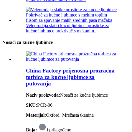
Veleprodaja slatki kućni ljubimci prostirke za
kućne ljubimce prekrivač s mekanim...
Nosači za kućne ljubimce
China Factory prijenosna prozračna
torbica za kućne ljubimce za
putovanja
Naziv proizvoda:
Nosači za kućne ljubimce
SKU:
PCR-06
Materijal:
Oxford+Mrežasta tkanina
Boja:
i prilagođeno