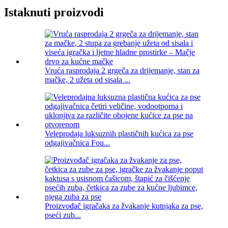
Istaknuti proizvodi
Vruća rasprodaja 2 grgeča za drijemanje, stan za
mačke, 2 užeta od sisala ...
Veleprodaja luksuznih plastičnih kućica za pse
odgajivačnica Fou...
Proizvođač igračaka za žvakanje kutnjaka za pse,
pseći zub...