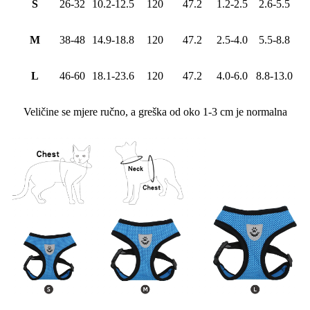
S
26-32
10.2-12.5
120
47.2
1.2-2.5
2.6-5.5
M
38-48
14.9-18.8
120
47.2
2.5-4.0
5.5-8.8
L
46-60
18.1-23.6
120
47.2
4.0-6.0
8.8-13.0
Veličine se mjere ručno, a greška od oko 1-3 cm je normalna