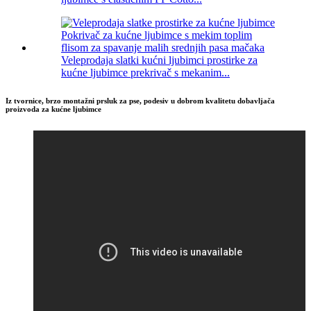
Veleprodaja slatki kućni ljubimci prostirke za
kućne ljubimce prekrivač s mekanim...
Iz tvornice, brzo montažni prsluk za pse, podesiv u dobrom kvalitetu dobavljača
proizvoda za kućne ljubimce