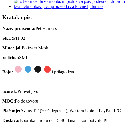
Kratak opis:
Naziv proizvoda:
Pet Harness
SKU:
PH-02
Materijal:
Poliester Mesh
Veličina:
SML
Boja:
i prilagođeno
uzorak:
Prihvatljivo
MOQ:
Po dogovoru
Plaćanje:
Avans TT (30% depozita), Western Union, PayPal, L/C…
Dostava:
Isporuka u roku od 15-30 dana nakon potvrde PI.