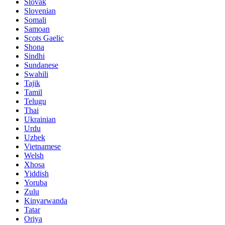
Slovak
Slovenian
Somali
Samoan
Scots Gaelic
Shona
Sindhi
Sundanese
Swahili
Tajik
Tamil
Telugu
Thai
Ukrainian
Urdu
Uzbek
Vietnamese
Welsh
Xhosa
Yiddish
Yoruba
Zulu
Kinyarwanda
Tatar
Oriya