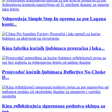
Veleprodaja Simple Step-In oprema za pse Lagana
kontr...
Kina fabrika kućnih ljubimaca prozračna i laka...
Proizvođač kućnih ljubimaca Reflective No-Choke
D...
Kina reflektirajuća sigurnosna podesiva oklopa za
pse...