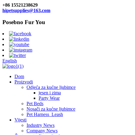
+86 15521238629
hipetsupplies@163.com
Posebno Fur You
English
Dom
Proizvodi
Odjeća za kućne ljubimce
jesen i zima
Party Wear
Pet Beds
Nosači za kućne ljubimce
Pet Harness_Leash
Vijesti
Industry News
Company News