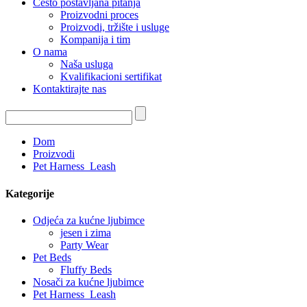
Često postavljana pitanja
Proizvodni proces
Proizvodi, tržište i usluge
Kompanija i tim
O nama
Naša usluga
Kvalifikacioni sertifikat
Kontaktirajte nas
Dom
Proizvodi
Pet Harness_Leash
Kategorije
Odjeća za kućne ljubimce
jesen i zima
Party Wear
Pet Beds
Fluffy Beds
Nosači za kućne ljubimce
Pet Harness_Leash