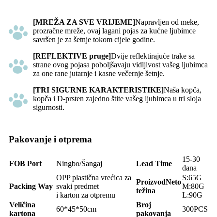
[MREŽA ZA SVE VRIJEME]
Napravljen od meke,
prozračne mreže, ovaj lagani pojas za kućne ljubimce
savršen je za šetnje tokom cijele godine.
[REFLEKTIVE pruge]
Dvije reflektirajuće trake sa
strane ovog pojasa poboljšavaju vidljivost vašeg ljubimca
za one rane jutarnje i kasne večernje šetnje.
[TRI SIGURNE KARAKTERISTIKE]
Naša kopča,
kopča i D-prsten zajedno štite vašeg ljubimca u tri sloja
sigurnosti.
Pakovanje i otprema
15-30
FOB Por
t
Ningbo/Šangaj
Lead Time
dana
OPP plastična vrećica za
S:65G
Proizvod
Neto
Pack
ing
Way
svaki predmet
M:80G
težina
i karton za otpremu
L:90G
Veličina
Broj
60*45*50cm
300PCS
kartona
pakovanja