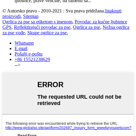
ljubimce, prave veličine, na ramenu sa...
© Autorsko pravo - 2010-2021 : Sva prava pridržana.
Istaknuti
proizvodi
,
Sitemap
Ogrlica za pse sa etiketom s imenom
,
Povodac za kućne ljubimce
GPS
,
Reflektirajući povodac za pse
,
Ogrlica za pse
,
Nežna ogrlica
za pse vođe
,
Skupe ogrlice za pse
,
Whatsapp
E-mail
Pošalji e-poštu
+86 15521238629
-->