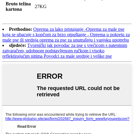
Bruto težina
27KG
kartona
Prethodno:
Oprema za lako pristajanje -Oprema za male pse
koja se ubacuje s kopčom za brzo otpuštanje - Oprema u pokretu za
male pse ili srednja oprema za pse za unutrašnju i vanjsku upotrebu
sljedeće:
Tvornički jak povodac za pse s vrećicom s patentnim
zatvaračem, udobnom podstavljenom ručkom i visoko
reflektirajućim nitima Povodci za male srednje i velike pse