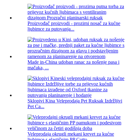
Proizvođač proizvodi - prozirni nosač za kućne
ljubimce za putovanja...
Made in-China udoban ranac za nošenje pasa i
mačaka, ...
Sklopivi Kina Veleprodaja Pet Ruksak Izdržljivi
Pet Ca...
Veleprodaja okrugli mekani krevet za kućne
ljubimce s elastičnim PP Cotto...