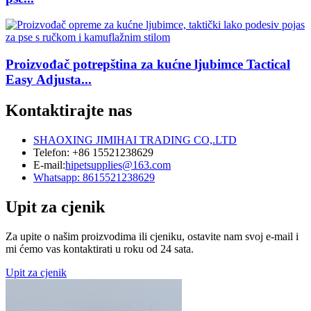
Proizvođač potrepština za kućne ljubimce Tactical
Easy Adjusta...
Kontaktirajte nas
SHAOXING JIMIHAI TRADING CO,.LTD
Telefon: +86 15521238629
E-mail:
hipetsupplies@163.com
Whatsapp: 8615521238629
Upit za cjenik
Za upite o našim proizvodima ili cjeniku, ostavite nam svoj e-mail i
mi ćemo vas kontaktirati u roku od 24 sata.
Upit za cjenik